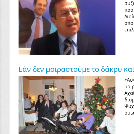
συζ
προ
Διο
οπο
επι
Εάν δεν μοιραστούμε το δάκρυ κα
«Αυ
μοι
Αχα
διο
Ψυχ
όμως