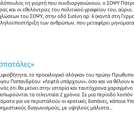
ολόπουλος τη γιορτή που συνδιοργανώνουν, ο ΣΟΨΥ Πάτρα
ρας και οι εθελόντριες του πολιτικού γραφείου του, αύρι
ηλώσεων του ΣΟΨΥ, στην οδό Σισίνη αρ. 6 (κοντά στη Γερμ
λληλοϋποστήριξη των ανθρώπων, που μεταφέρει μηνύματα ε
 σπατάλες»
μφισβήτητα, το προεκλογικό σλόγκαν του πρώην Πρωθυπο
ργου Παπανδρέου: «Λεφτά υπάρχουν», όσο και να θέλουν κά
ονός ότι θα μείνει στην ιστορία και ταυτόχρονα χαραγμέν
αιπωρούνται τα τελευταία 2 χρόνια. Σε μια περίοδο λοιπόν
δόματα για να περισταλούν οι κρατικές δαπάνες, κάποια Υ
φημιστικούς διαγωνισμούς, με υψηλούς μάλιστα...