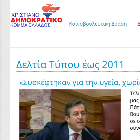
Κοινοβουλευτική Δράση
Δελτία Τύπου έως 2011
«Συσκέφτηκαν για την υγεία, χωρί
Τελ
μας
Πάτ
Βου
σε 
συν