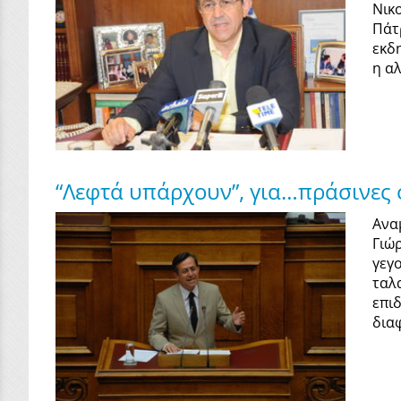
Νικ
Πάτ
εκδ
η α
“Λεφτά υπάρχουν”, για…πράσινες
Ανα
Γιώ
γεγ
ταλ
επι
δια