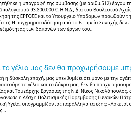
ητήθηκε η υπογραφή της σύμβασης (με αριθμ.512) έργου τ
ϋπολογισμού 93.800.000 €. Η Ν.Δ., δια του Βουλευτού Αχαΐ
ίκηση της ΕΡΓΟΣΕ και το Υπουργείο Υποδομών προωθούν τη
ίο: α) Η συγχρηματοδότηση από το Β΄ Ταμείο Συνοχής δεν 
λεξιμότητας των δαπανών των έργων του...
ι το γέλιο μας δεν θα προχωρήσουμε μ
τή η δύσκολη εποχή, μας υπενθυμίζει ότι μόνο με την αγάπ
ραστούμε το γέλιο και το δάκρυ μας, δεν θα προχωρήσου
ΐας και Τομεάρχης Εργασίας της Ν.Δ. Νίκος Νικολόπουλος,
ργάνωσε η Λέσχη Πολιτισμικής Παρέμβασης Γυναικών Πάτρα
ική Υγεία, υπογραμμίζοντας παράλληλα τα εξής: «Αρκετοί 
...