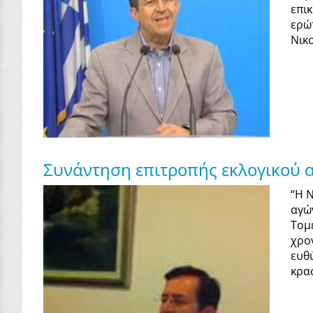
επι
ερώ
Νικ
Συνάντηση επιτροπής εκλογικού 
“Η 
αγώ
Τομ
χρο
ευθ
κρα