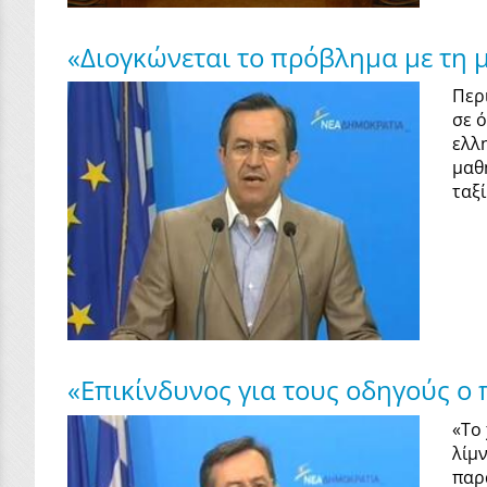
«Διογκώνεται το πρόβλημα με τη
Περ
σε 
ελλ
μαθ
ταξί
«Επικίνδυνος για τους οδηγούς ο
«Το
λίμ
παρ