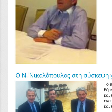
Ο Ν. Νικολόπουλος στη σύσκεψη γ
Το 
θέμ
και
ένα
και 