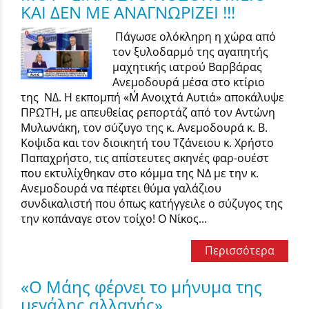
ΚΑΙ ΔΕΝ ΜΕ ΑΝΑΓΝΩΡΙΖΕΙ !!!
Πάγωσε ολόκληρη η χώρα από
τον ξυλοδαρμό της αγαπητής
μαχητικής ιατρού Βαρβάρας
Ανεμοδουρά μέσα στο κτίριο
της ΝΔ. Η εκπομπή «Μ΄ Ανοιχτά Αυτιά» αποκάλυψε
ΠΡΩΤΗ, με απευθείας ρεπορτάζ από τον Αντώνη
Μυλωνάκη, τον σύζυγο της κ. Ανεμοδουρά κ. Β.
Κοψιδα και τον διοικητή του Τζάνειου κ. Χρήστο
Παπαχρήστο, τις απίστευτες σκηνές φαρ-ουέστ
που εκτυλίχθηκαν στο κόμμα της ΝΔ με την κ.
Ανεμοδουρά να πέφτει θύμα γαλάζιου
συνδικαλιστή που όπως κατήγγειλε ο σύζυγος της
την κοπάναγε στον τοίχο! Ο Νίκος...
Περισσότερα
«Ο Μάης φέρνει το μήνυμα της
μεγάλης αλλαγής»